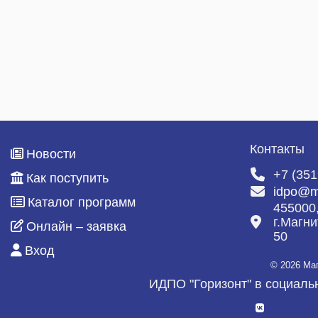
Специалист по закупкам
ДИСТАНЦИОННОЕ ОБУЧЕНИЕ
Портал дистанционного обучения
Инструкция
Дистанционные программы
Контакты
Новости
НАШИ ВЫПУСКНИКИ
+7 (351
Как поступить
Отзывы
idpo@m
Каталог программ
455000
Благодарности
г.Магни
Онлайн – заявка
50
Галерея
Вход
© 2026 Ма
География клиентов
ИДПО "Горизонт" в социаль
КОНТАКТЫ