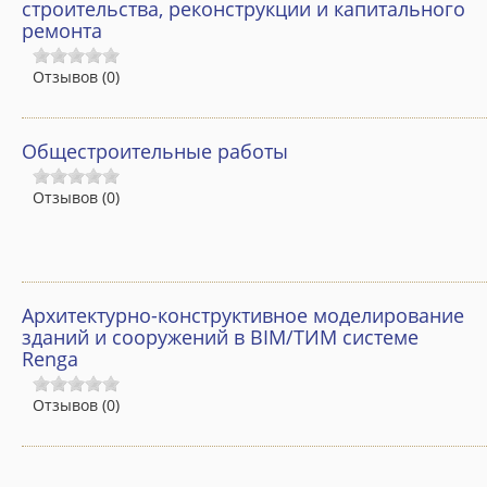
строительства, реконструкции и капитального
Об институте
ремонта
Общая информация
Отзывов (0)
История ИДПО «Горизонт»
Заказчики и партнеры
Общестроительные работы
Материально-техническая база
Отзывов (0)
Документы
Нормативные документы
Лицензия и свидетельство
Архитектурно-конструктивное моделирование
зданий и сооружений в BIM/ТИМ системе
Договоры
Renga
Скачать квитанцию
Отзывов (0)
Заявки на обучение
Календарный учебный график