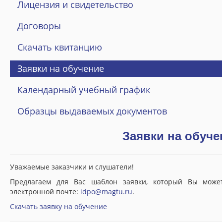
Лицензия и свидетельство
Об институте
Общая информация
Договоры
История ИДПО «Горизонт»
Скачать квитанцию
Заказчики и партнеры
Заявки на обучение
Материально-техническая база
Календарный учебный график
Документы
Образцы выдаваемых документов
Нормативные документы
Заявки на обуче
Лицензия и свидетельство
Договоры
Уважаемые заказчики и слушатели!
Скачать квитанцию
Предлагаем для Вас шаблон заявки, который Вы може
электронной почте:
idpo@magtu.ru
.
Заявки на обучение
Скачать заявку на обучение
Календарный учебный график