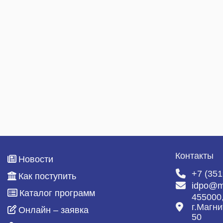
Специалист по закупкам
ДИСТАНЦИОННОЕ ОБУЧЕНИЕ
Портал дистанционного обучения
Инструкция
Дистанционные программы
НАШИ ВЫПУСКНИКИ
Отзывы
Благодарности
Контакты
Новости
Галерея
+7 (351
Как поступить
idpo@m
География клиентов
Каталог программ
455000
г.Магни
КОНТАКТЫ
Онлайн – заявка
50