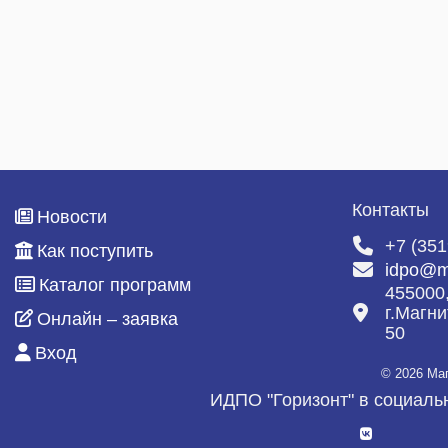
Специалист по закупкам
ДИСТАНЦИОННОЕ ОБУЧЕНИЕ
Портал дистанционного обучения
Инструкция
Дистанционные программы
Контакты
Новости
НАШИ ВЫПУСКНИКИ
+7 (351
Как поступить
Отзывы
idpo@m
Каталог программ
455000
Благодарности
г.Магни
Онлайн – заявка
50
Галерея
Вход
© 2026 Ма
География клиентов
ИДПО "Горизонт" в социаль
КОНТАКТЫ