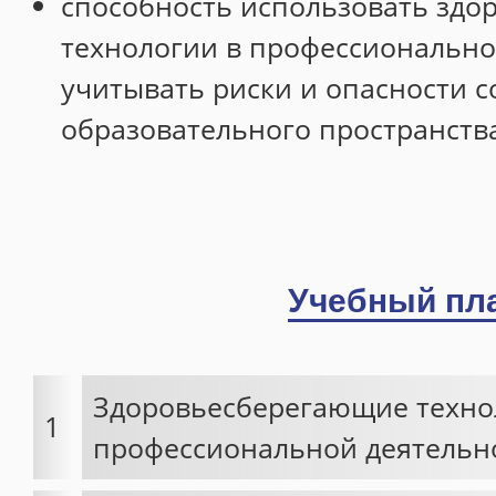
способность использовать зд
Специалист по закупкам
технологии в профессионально
ДИСТАНЦИОННОЕ ОБУЧЕНИЕ
учитывать риски и опасности 
Портал дистанционного обучения
образовательного пространств
Инструкция
Дистанционные программы
НАШИ ВЫПУСКНИКИ
Отзывы
Учебный пл
Благодарности
Галерея
Здоровьесберегающие техно
География клиентов
1
профессиональной деятельн
КОНТАКТЫ