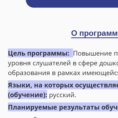
Профессиональная переподготовка
Повышение квалификации
Профессиональное обучение
О программ
Общеразвивающие программы
Центр иностранных языков
Цель программы:
Повышение п
Foreign Languages for Engineering. Academic Writing
уровня слушателей в сфере дошк
Расписание
образования в рамках имеющейс
Информация о готовности документов
Языки, на которых осуществля
Программа 4+
(обучение):
русский.
ИДПО Горизонт
Планируемые результаты обу
Металлургия черных металлов