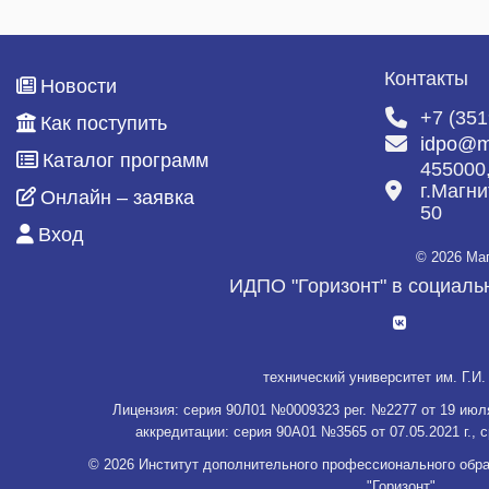
Контакты
Новости
+7 (351
Как поступить
idpo@m
Каталог программ
455000
г.Магни
Онлайн – заявка
50
Вход
© 2026 Ма
ИДПО "Горизонт" в социаль
технический университет им. Г.И.
Нажимая кнопку «СОГЛАСЕН», Вы
Лицензия: серия 90Л01 №0009323 рег. №2277 от 19 июля
подтверждаете то, что Вы
аккредитации: серия 90А01 №3565 от 07.05.2021 г., с
проинформированы об
использовани
© 2026 Институт дополнительного профессионального обра
cookies
на нашем сайте
"Горизонт"