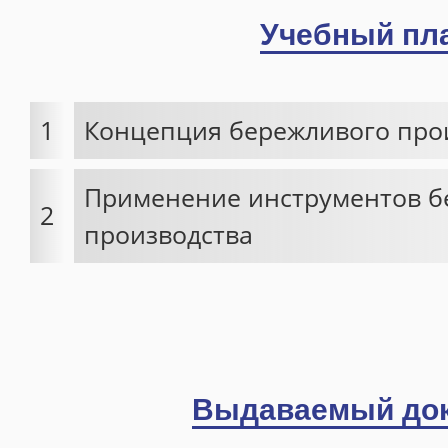
Специалист по закупкам
Учебный пл
ДИСТАНЦИОННОЕ ОБУЧЕНИЕ
Портал дистанционного обучения
1
Концепция бережливого про
Инструкция
Дистанционные программы
Применение инструментов б
2
НАШИ ВЫПУСКНИКИ
производства
Отзывы
Благодарности
Галерея
География клиентов
Выдаваемый до
КОНТАКТЫ