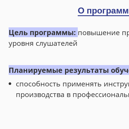
Профессиональная переподготовка
О программ
Повышение квалификации
Цель программы:
повышение п
Профессиональное обучение
уровня слушателей
Общеразвивающие программы
Центр иностранных языков
Foreign Languages for Engineering. Academic Writing
Планируемые результаты обу
Расписание
способность применять инстр
Информация о готовности документов
производства в профессиональ
Программа 4+
ИДПО Горизонт
Металлургия черных металлов