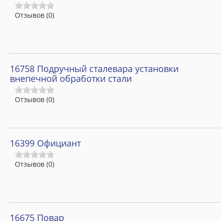
Об институте
Отзывов (0)
Общая информация
История ИДПО «Горизонт»
Заказчики и партнеры
16758 Подручный сталевара установки
внепечной обработки стали
Материально-техническая база
Отзывов (0)
Документы
Нормативные документы
Лицензия и свидетельство
16399 Официант
Договоры
Отзывов (0)
Скачать квитанцию
Заявки на обучение
16675 Повар
Календарный учебный график