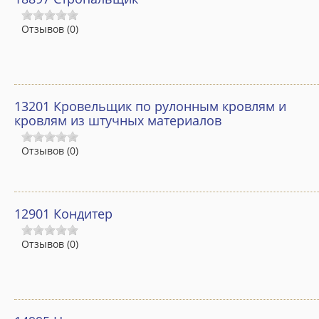
Профессиональная переподготовка
Отзывов (0)
Повышение квалификации
Профессиональное обучение
13201 Кровельщик по рулонным кровлям и
Общеразвивающие программы
кровлям из штучных материалов
Центр иностранных языков
Отзывов (0)
Foreign Languages for Engineering. Academic Writing
Расписание
12901 Кондитер
Информация о готовности документов
Отзывов (0)
Программа 4+
ИДПО Горизонт
Металлургия черных металлов