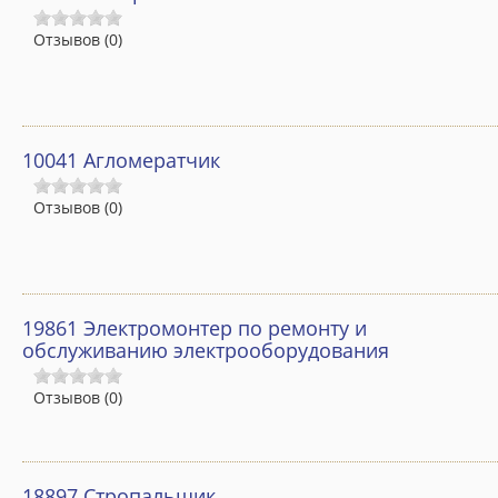
Отзывов (0)
Образцы выдаваемых документов
Порядок оказания платных образовательных услуг
Сотрудники
10041 Агломератчик
СМИ о нас
Отзывов (0)
Часто задаваемые вопросы
Электронное обращение
ПОСТУПЛЕНИЕ И ОБУЧЕНИЕ
19861 Электромонтер по ремонту и
обслуживанию электрооборудования
Как поступить
Онлайн – заявка
Отзывов (0)
Заявление
Каталог программ
18897 Стропальщик