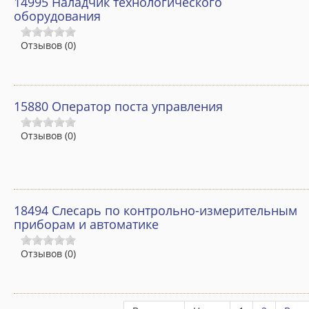
14995 Наладчик технологического
Специалист по закупкам
оборудования
ДИСТАНЦИОННОЕ ОБУЧЕНИЕ
Отзывов (0)
Портал дистанционного обучения
Инструкция
15880 Оператор поста управления
Дистанционные программы
Отзывов (0)
НАШИ ВЫПУСКНИКИ
Отзывы
Благодарности
18494 Слесарь по контрольно-измерительным
приборам и автоматике
Галерея
Отзывов (0)
География клиентов
КОНТАКТЫ