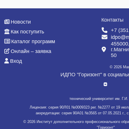
Контакты
Новости
+7 (351
Как поступить
idpo@m
Каталог программ
455000
г.Магни
Онлайн – заявка
50
Вход
© 2026 Ма
ИДПО "Горизонт" в социаль
технический университет им. Г.И.
Нажимая кнопку «СОГЛАСЕН», Вы
Лицензия: серия 90Л01 №0009323 рег. №2277 от 19 июля
подтверждаете то, что Вы
аккредитации: серия 90А01 №3565 от 07.05.2021 г., с
проинформированы об
использовани
© 2026 Институт дополнительного профессионального обра
cookies
на нашем сайте
"Горизонт"