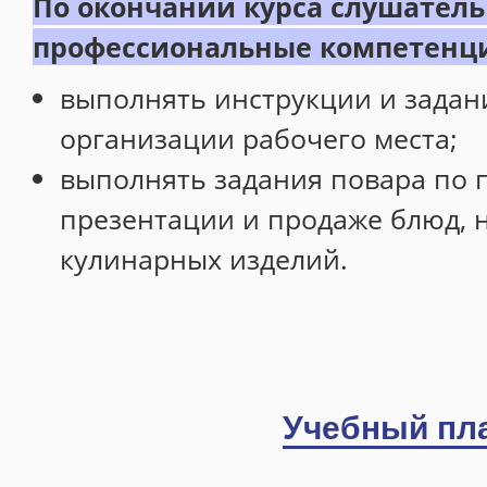
По окончании курса слушатель
Профессиональная переподготовка
профессиональные компетенц
Повышение квалификации
выполнять инструкции и задан
Профессиональное обучение
организации рабочего места;
Общеразвивающие программы
выполнять задания повара по 
Центр иностранных языков
презентации и продаже блюд, 
Foreign Languages for Engineering. Academic Writing
кулинарных изделий.
Расписание
Информация о готовности документов
Программа 4+
Учебный пл
ИДПО Горизонт
Металлургия черных металлов