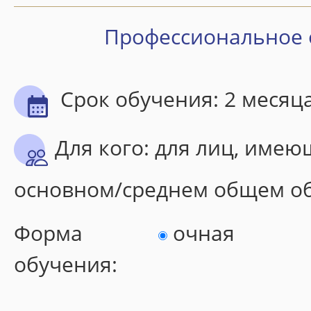
Об институте
Профессиональное 
Общая информация
История ИДПО «Горизонт»
Заказчики и партнеры
Срок обучения: 2 месяц
Материально-техническая база
Для кого: для лиц, имею
Документы
Нормативные документы
основном/среднем общем о
Лицензия и свидетельство
Договоры
Форма
очная
Скачать квитанцию
обучения:
Заявки на обучение
Календарный учебный график