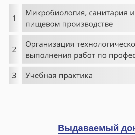
Специалист по закупкам
Микробиология, санитария и
1
ДИСТАНЦИОННОЕ ОБУЧЕНИЕ
пищевом производстве
Портал дистанционного обучения
Организация технологическо
Инструкция
2
выполнения работ по профе
Дистанционные программы
НАШИ ВЫПУСКНИКИ
3
Учебная практика
Отзывы
Благодарности
Галерея
География клиентов
КОНТАКТЫ
Выдаваемый до