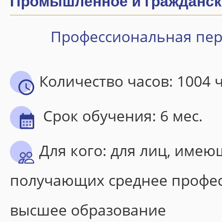
Промышленное и гражданск
Об институте
Общая информация
Профессиональная пер
История ИДПО «Горизонт»
Заказчики и партнеры
Количество часов: 1004 
Материально-техническая база
Документы
Срок обучения: 6 мес.
Нормативные документы
Лицензия и свидетельство
Для кого: для лиц, имею
Договоры
получающих среднее профе
Скачать квитанцию
Заявки на обучение
высшее образование
Календарный учебный график