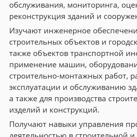
обслуживания, мониторинга, оце
Специалист по закупкам
реконструкция зданий и сооруже
ДИСТАНЦИОННОЕ ОБУЧЕНИЕ
Изучают инженерное обеспечени
Портал дистанционного обучения
строительных объектов и городск
Инструкция
также объектов транспортной ин
Дистанционные программы
применение машин, оборудовани
НАШИ ВЫПУСКНИКИ
строительно-монтажных работ, р
Отзывы
эксплуатации и обслуживанию зд
Благодарности
а также для производства строит
Галерея
изделий и конструкций.
География клиентов
Получают навыки управления пр
КОНТАКТЫ
деятельностью в строительной и