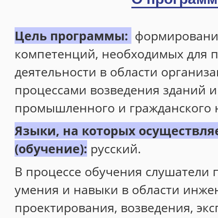
Профессиональная переподготовка
Цель программы:
формирование
Повышение квалификации
компетенций, необходимых для 
Профессиональное обучение
деятельности в области организ
Общеразвивающие программы
процессами возведения зданий 
Центр иностранных языков
промышленного и гражданского 
Foreign Languages for Engineering. Academic Writing
Языки, на которых осуществля
Расписание
(обучение):
русский.
Информация о готовности документов
В процессе обучения слушатели 
Программа 4+
умения и навыки в области инже
ИДПО Горизонт
проектирования, возведения, экс
Металлургия черных металлов