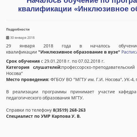
Началось обучение по прог
Об институте
квалификации «Инклюзивное об
Общая информация
История ИДПО «Горизонт»
Подробности
Заказчики и партнеры
30 января 2018
29 января 2018 года в началось обучени
Материально-техническая база
квалификации
"Инклюзивное образование в вузе"
Распис
Срок обучения
с 29.01.2018 г. по 07.02.2018 г.
Документы
Категория слушателей:
профессорско-преподавательски
Носова"
Нормативные документы
Место проведения:
ФГБОУ ВО "МГТУ им. Г.И. Носова", УК-4, 
Лицензия и свидетельство
В реализации программы принимает участие кафедра
педагогического образования МГТУ.
Договоры
Справки по телефону
8(3519) 268-263
Скачать квитанцию
Специалист по УМР Карпова У. В.
Заявки на обучение
Календарный учебный график