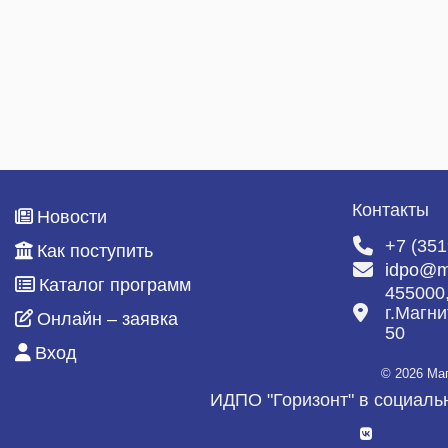
Специалист по закупкам
ДИСТАНЦИОННОЕ ОБУЧЕНИЕ
Портал дистанционного обучения
Инструкция
Дистанционные программы
Контакты
Новости
НАШИ ВЫПУСКНИКИ
+7 (351
Как поступить
Отзывы
idpo@m
Каталог программ
455000
Благодарности
г.Магни
Онлайн – заявка
50
Галерея
Вход
© 2026 Ма
География клиентов
ИДПО "Горизонт" в социаль
КОНТАКТЫ