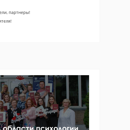
ели, партнеры!
ителя!