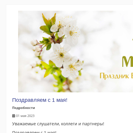
Об институте
Общая информация
История ИДПО «Горизонт»
Заказчики и партнеры
Материально-техническая база
Документы
Нормативные документы
Лицензия и свидетельство
Договоры
Поздравляем с 1 мая!
Подробности
Скачать квитанцию
01 мая 2023
Заявки на обучение
Уважаемые слушатели, коллеги и партнеры!
Календарный учебный график
Поздравляем с 1 мая!