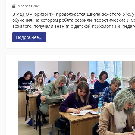
19 апреля 2023
Профессиональная переподготовка
В ИДПО «Горизонт» продолжается Школа вожатого. Уже 
обучения, на котором ребята освоили теоретические и м
Повышение квалификации
вожатого, получали знания о детской психологии и педаг
Профессиональное обучение
Подробнее...
Общеразвивающие программы
Центр иностранных языков
Foreign Languages for Engineering. Academic Writing
Расписание
Информация о готовности документов
Программа 4+
ИДПО Горизонт
Металлургия черных металлов