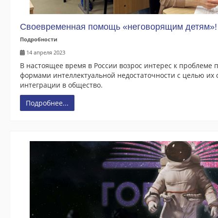
Специалист по закупкам
Своевременная помощь «неговорящим детям»!
ДИСТАНЦИОННОЕ ОБУЧЕНИЕ
Подробности
Портал дистанционного обучения
14 апреля 2023
В настоящее время в России возрос интерес к проблеме
Инструкция
формами интеллектуальной недостаточности с целью их
интеграции в общество.
Дистанционные программы
Подробнее...
НАШИ ВЫПУСКНИКИ
Отзывы
Благодарности
Галерея
География клиентов
КОНТАКТЫ